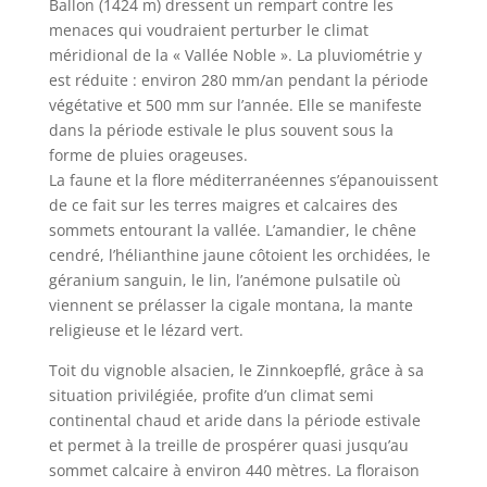
Ballon (1424 m) dressent un rempart contre les
menaces qui voudraient perturber le climat
méridional de la « Vallée Noble ». La pluviométrie y
est réduite : environ 280 mm/an pendant la période
végétative et 500 mm sur l’année. Elle se manifeste
dans la période estivale le plus souvent sous la
forme de pluies orageuses.
La faune et la flore méditerranéennes s’épanouissent
de ce fait sur les terres maigres et calcaires des
sommets entourant la vallée. L’amandier, le chêne
cendré, l’hélianthine jaune côtoient les orchidées, le
géranium sanguin, le lin, l’anémone pulsatile où
viennent se prélasser la cigale montana, la mante
religieuse et le lézard vert.
Toit du vignoble alsacien, le Zinnkoepflé, grâce à sa
situation privilégiée, profite d’un climat semi
continental chaud et aride dans la période estivale
et permet à la treille de prospérer quasi jusqu’au
sommet calcaire à environ 440 mètres. La floraison