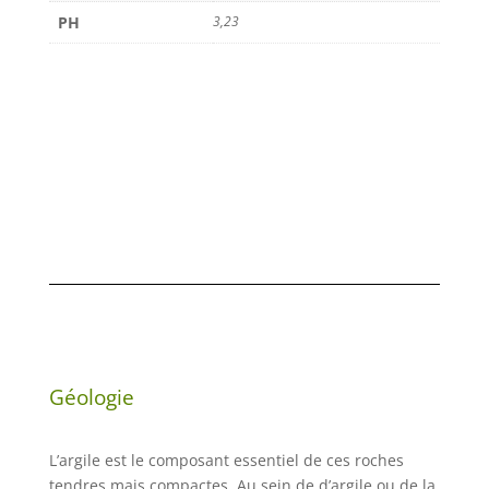
PH
3,23
Géologie
L’argile est le composant essentiel de ces roches
tendres mais compactes. Au sein de d’argile ou de la