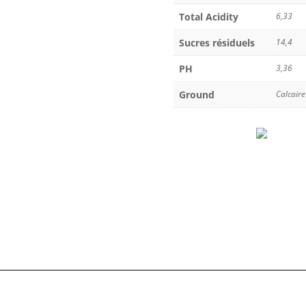
Total Acidity
6,33
Sucres résiduels
14,4
PH
3,36
Ground
Calcaire