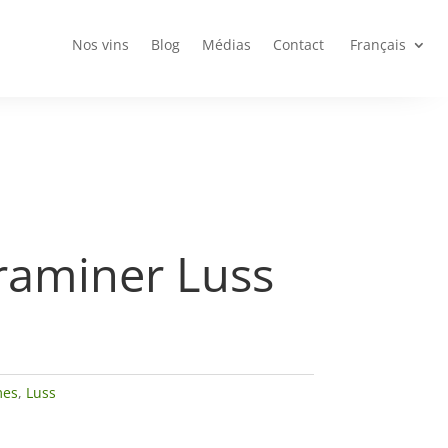
Nos vins
Blog
Médias
Contact
Français
raminer Luss
mes
,
Luss
n